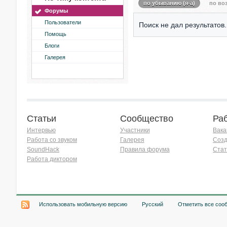
по убыванию (я-а)
по воз
Форумы
Пользователи
Поиск не дал результатов.
Помощь
Блоги
Галерея
Статьи
Сообщество
Ра
Интервью
Участники
Вака
Работа со звуком
Галерея
Созд
SoundHack
Правила форума
Стат
Работа диктором
Хочу работать на радио!
Использовать мобильную версию
Русский
Отметить все соо