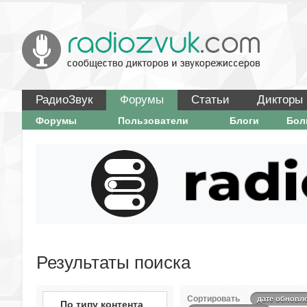
РадиоЗвук
Форумы
Статьи
Дикторы
Форумы
Пользователи
Блоги
Бо
Результаты поиска
Сортировать
дате обновл
По типу контента