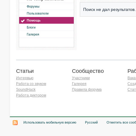
Форумы
Поиск не дал результатов.
Пользователи
Помощь
Блоги
Галерея
Статьи
Сообщество
Ра
Интервью
Участники
Вака
Работа со звуком
Галерея
Созд
SoundHack
Правила форума
Стат
Работа диктором
Хочу работать на радио!
Использовать мобильную версию
Русский
Отметить все соо