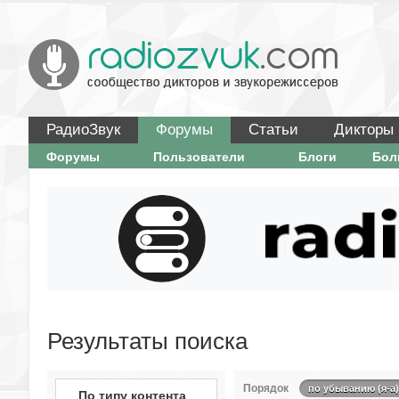
РадиоЗвук
Форумы
Статьи
Дикторы
Форумы
Пользователи
Блоги
Бо
Результаты поиска
Порядок
по убыванию (я-а)
По типу контента