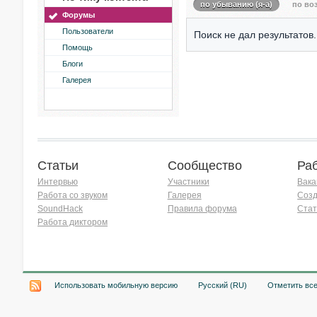
по убыванию (я-а)
по воз
Форумы
Пользователи
Поиск не дал результатов.
Помощь
Блоги
Галерея
Статьи
Сообщество
Ра
Интервью
Участники
Вака
Работа со звуком
Галерея
Созд
SoundHack
Правила форума
Стат
Работа диктором
Хочу работать на радио!
Использовать мобильную версию
Русский (RU)
Отметить вс