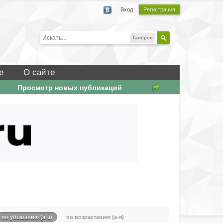
Вход
Регистрация
Галерея
е
О сайте
Просмотр новых публикаций
по убыванию (я-а)
по возрастанию (а-я)