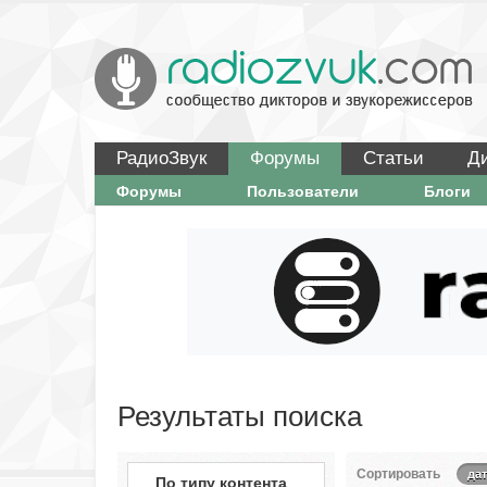
РадиоЗвук
Форумы
Статьи
Д
Форумы
Пользователи
Блоги
Результаты поиска
Сортировать
дат
По типу контента