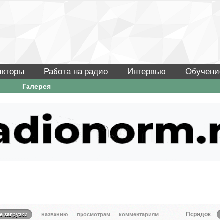
икторы
Работа на радио
Интервью
Обучени
Галерея
Порядок
е загрузки
названию
просмотрам
комментариям