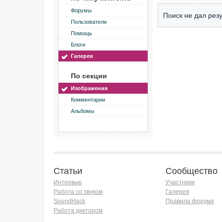
Форумы
Поиск не дал резу
Пользователи
Помощь
Блоги
Галерея
По секции
Изображения
Комментарии
Альбомы
Статьи
Сообщество
Интервью
Участники
Работа со звуком
Галерея
SoundHack
Правила форума
Работа диктором
Хочу работать на радио!