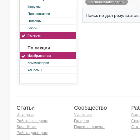
по возрастанию (а-я)
Форумы
Пользователи
Поиск не дал результатов.
Помощь
Блоги
Галерея
По секции
Изображения
Комментарии
Альбомы
Статьи
Сообщество
Ра
Интервью
Участники
Вака
Работа со звуком
Галерея
Созд
SoundHack
Правила форума
Стат
Работа диктором
Хочу работать на радио!