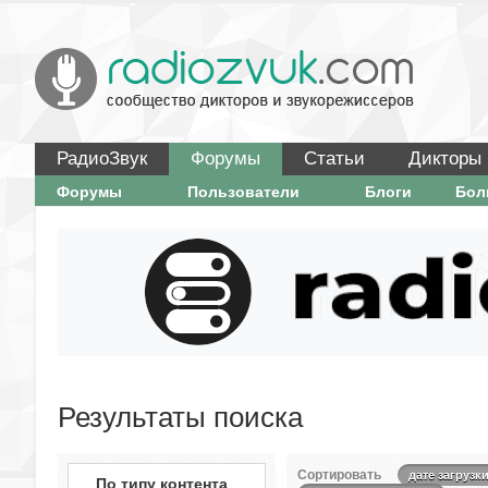
РадиоЗвук
Форумы
Статьи
Дикторы
Форумы
Пользователи
Блоги
Бо
Результаты поиска
Сортировать
дате загрузк
По типу контента