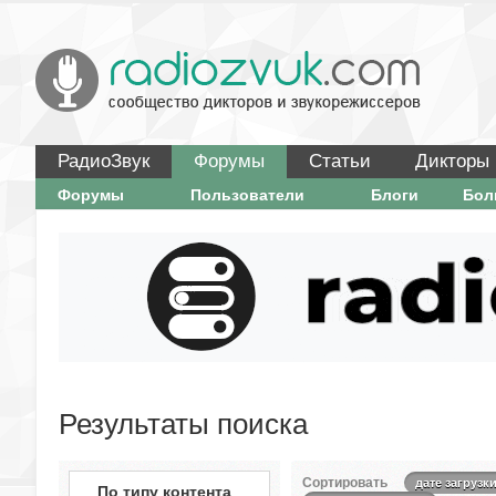
РадиоЗвук
Форумы
Статьи
Дикторы
Форумы
Пользователи
Блоги
Бо
Результаты поиска
Сортировать
дате загрузк
По типу контента