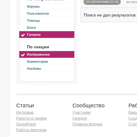
по убыванию (я-а)
по воз
Форумы
Пользователи
Поиск не дал результатов.
Помощь
Блоги
Галерея
По секции
Изображения
Комментарии
Альбомы
Статьи
Сообщество
Ра
Интервью
Участники
Вака
Работа со звуком
Галерея
Созд
SoundHack
Правила форума
Стат
Работа диктором
Хочу работать на радио!