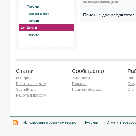
по возрастанию (а-я)
Форумы
Пользователи
Поиск не дал результатов.
Помощь
Блоги
Галерея
Статьи
Сообщество
Ра
Интервью
Участники
Вака
Работа со звуком
Галерея
Созд
SoundHack
Правила форума
Стат
Работа диктором
Хочу работать на радио!
Использовать мобильную версию
Русский
Отметить все соо