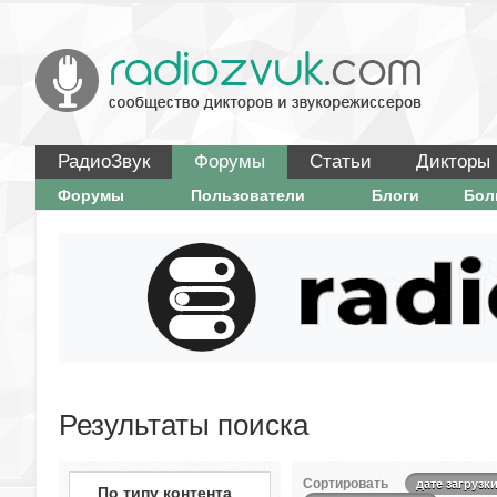
РадиоЗвук
Форумы
Статьи
Дикторы
Форумы
Пользователи
Блоги
Бо
Результаты поиска
Сортировать
дате загрузк
По типу контента