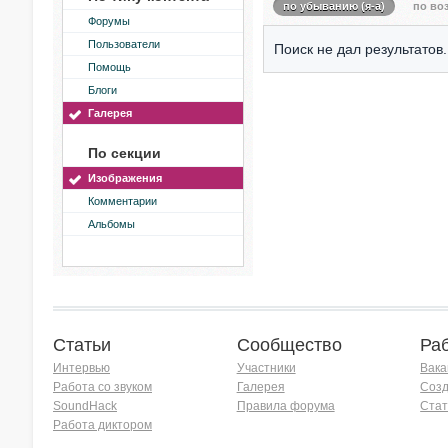
по убыванию (я-а)
по воз
Форумы
Пользователи
Поиск не дал результатов.
Помощь
Блоги
Галерея
По секции
Изображения
Комментарии
Альбомы
Статьи
Сообщество
Ра
Интервью
Участники
Вака
Работа со звуком
Галерея
Созд
SoundHack
Правила форума
Стат
Работа диктором
Хочу работать на радио!