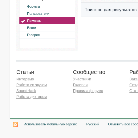
Форумы
Поиск не дал результатов.
Пользователи
Помощь
Блоги
Галерея
Статьи
Сообщество
Ра
Интервью
Участники
Вака
Работа со звуком
Галерея
Созд
SoundHack
Правила форума
Стат
Работа диктором
Хочу работать на радио!
Использовать мобильную версию
Русский
Отметить все соо