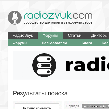
РадиоЗвук
Форумы
Статьи
Дикторы
Форумы
Пользователи
Блоги
Бо
Результаты поиска
Порядок
по убыванию (я-а)
По типу контента