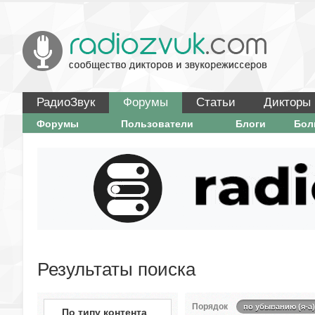
РадиоЗвук
Форумы
Статьи
Дикторы
Форумы
Пользователи
Блоги
Бо
Результаты поиска
Порядок
по убыванию (я-а)
По типу контента