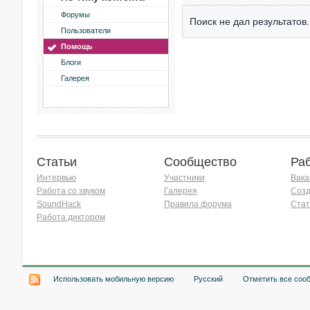
Форумы
Поиск не дал результатов.
Пользователи
Помощь
Блоги
Галерея
Статьи
Сообщество
Ра
Интервью
Участники
Вака
Работа со звуком
Галерея
Созд
SoundHack
Правила форума
Стат
Работа диктором
Хочу работать на радио!
Использовать мобильную версию
Русский
Отметить все соо