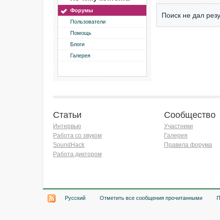
Форумы
Поиск не дал резу
Пользователи
Помощь
Блоги
Галерея
Статьи
Сообщество
Интервью
Участники
Работа со звуком
Галерея
SoundHack
Правила форума
Работа диктором
Хочу работать на радио!
Русский
Отметить все сообщения прочитанными