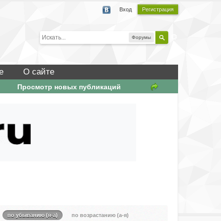
Вход
Регистрация
Форумы
е
О сайте
Просмотр новых публикаций
по убыванию (я-а)
по возрастанию (а-я)