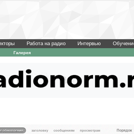
икторы
Работа на радио
Интервью
Обучени
Галерея
Порядок
те обновления
заголовку
сообщениям
просмотрам