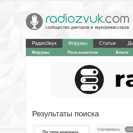
РадиоЗвук
Форумы
Статьи
Д
Форумы
Пользователи
Блоги
Результаты поиска
Сортировать
да
По типу контента