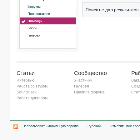
Форумы
Поиск не дал результатов.
Пользователи
Помощь
Блоги
Галерея
Статьи
Сообщество
Ра
Интервью
Участники
Вака
Работа со звуком
Галерея
Созд
SoundHack
Правила форума
Стат
Работа диктором
Хочу работать на радио!
Использовать мобильную версию
Русский
Отметить все соо