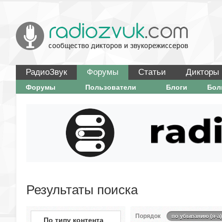
РадиоЗвук
Форумы
Статьи
Дикторы
Форумы
Пользователи
Блоги
Бо
Результаты поиска
Порядок
по убыванию (я-а)
По типу контента