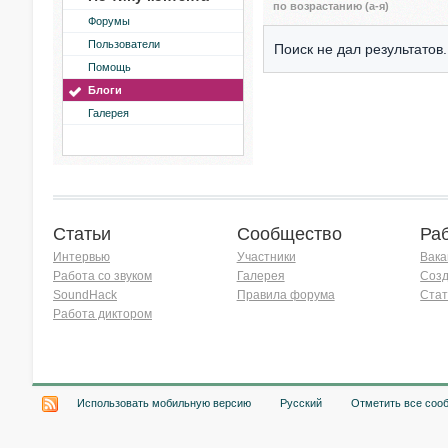
по возрастанию (а-я)
Форумы
Пользователи
Поиск не дал результатов.
Помощь
Блоги
Галерея
Статьи
Сообщество
Ра
Интервью
Участники
Вака
Работа со звуком
Галерея
Созд
SoundHack
Правила форума
Стат
Работа диктором
Хочу работать на радио!
Использовать мобильную версию
Русский
Отметить все соо