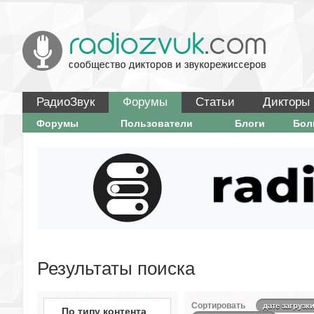
РадиоЗвук
Форумы
Статьи
Дикторы
Форумы
Пользователи
Блоги
Бо
Результаты поиска
Сортировать
дате загрузк
По типу контента