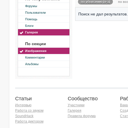
по убыванию (я-а)
по воз
Форумы
Пользователи
Поиск не дал результатов.
Помощь
Блоги
Галерея
По секции
Изображения
Комментарии
Альбомы
Статьи
Сообщество
Ра
Интервью
Участники
Вака
Работа со звуком
Галерея
Созд
SoundHack
Правила форума
Стат
Работа диктором
Хочу работать на радио!