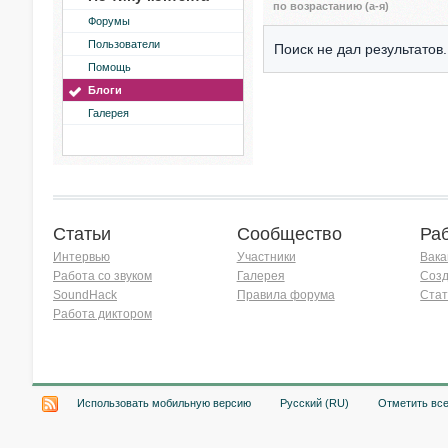
по возрастанию (а-я)
Форумы
Пользователи
Поиск не дал результатов.
Помощь
Блоги
Галерея
Статьи
Сообщество
Ра
Интервью
Участники
Вака
Работа со звуком
Галерея
Созд
SoundHack
Правила форума
Стат
Работа диктором
Хочу работать на радио!
Использовать мобильную версию
Русский (RU)
Отметить вс