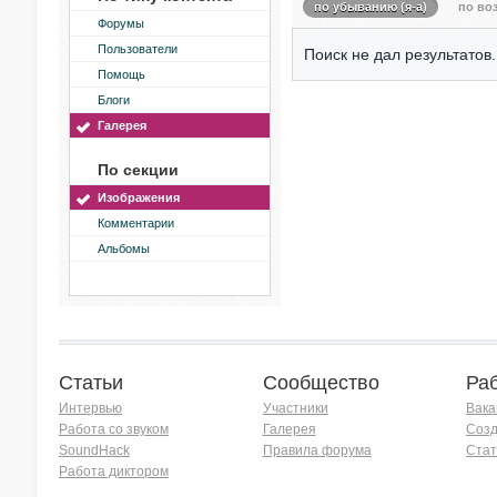
по убыванию (я-а)
по воз
Форумы
Пользователи
Поиск не дал результатов.
Помощь
Блоги
Галерея
По секции
Изображения
Комментарии
Альбомы
Статьи
Сообщество
Ра
Интервью
Участники
Вака
Работа со звуком
Галерея
Созд
SoundHack
Правила форума
Стат
Работа диктором
Хочу работать на радио!