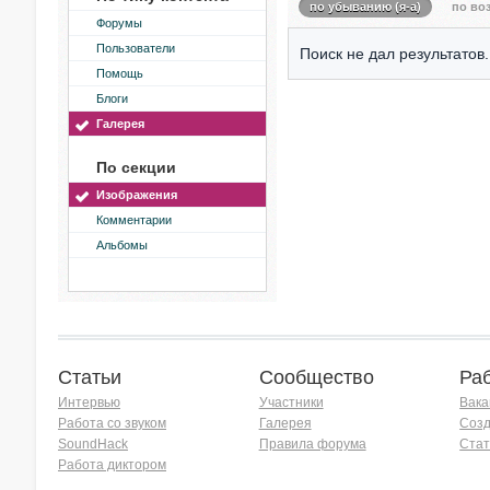
по убыванию (я-а)
по воз
Форумы
Пользователи
Поиск не дал результатов.
Помощь
Блоги
Галерея
По секции
Изображения
Комментарии
Альбомы
Статьи
Сообщество
Ра
Интервью
Участники
Вака
Работа со звуком
Галерея
Созд
SoundHack
Правила форума
Стат
Работа диктором
Хочу работать на радио!