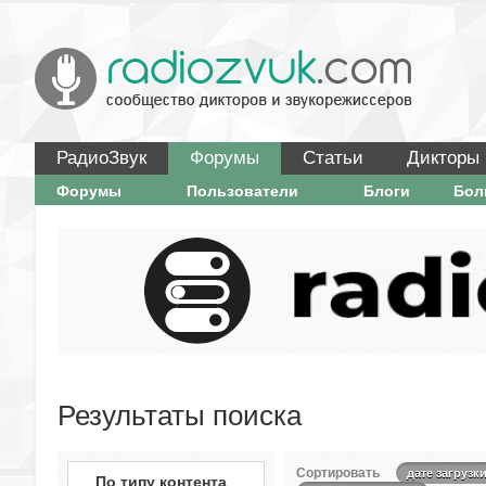
РадиоЗвук
Форумы
Статьи
Дикторы
Форумы
Пользователи
Блоги
Бо
Результаты поиска
Сортировать
дате загрузк
По типу контента