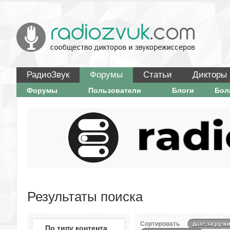
РадиоЗвук
Форумы
Статьи
Дикторы
Форумы
Пользователи
Блоги
Бо
Результаты поиска
Сортировать
дате загрузк
По типу контента