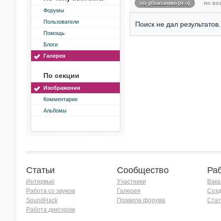
по убыванию (я-а)
по воз
Форумы
Пользователи
Поиск не дал результатов.
Помощь
Блоги
Галерея
По секции
Изображения
Комментарии
Альбомы
Статьи
Сообщество
Ра
Интервью
Участники
Вака
Работа со звуком
Галерея
Созд
SoundHack
Правила форума
Стат
Работа диктором
Хочу работать на радио!