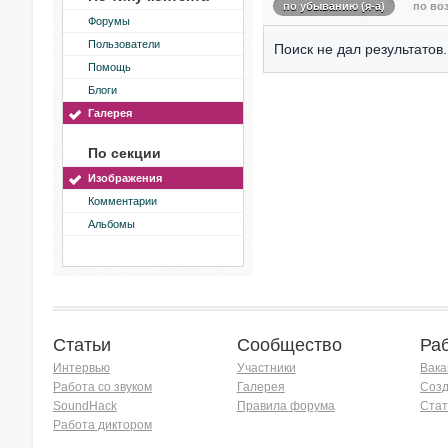
по убыванию (я-а)
по воз
Форумы
Пользователи
Поиск не дал результатов.
Помощь
Блоги
Галерея
По секции
Изображения
Комментарии
Альбомы
Статьи
Сообщество
Ра
Интервью
Участники
Вака
Работа со звуком
Галерея
Созд
SoundHack
Правила форума
Стат
Работа диктором
Хочу работать на радио!