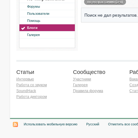
по возрастанию (а-я)
Форумы
Пользователи
Поиск не дал результатов.
Помощь
Блоги
Галерея
Статьи
Сообщество
Ра
Интервью
Участники
Вака
Работа со звуком
Галерея
Созд
SoundHack
Правила форума
Стат
Работа диктором
Хочу работать на радио!
Использовать мобильную версию
Русский
Отметить все соо