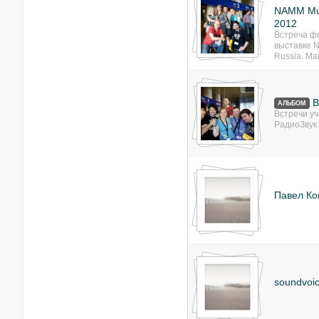
NAMM Mus
2012
Встреча ф
выставке 
Russia. Ма
В
АЛЬБОМ
Встречи у
РадиоЗвук
Павел Ко
soundvoic