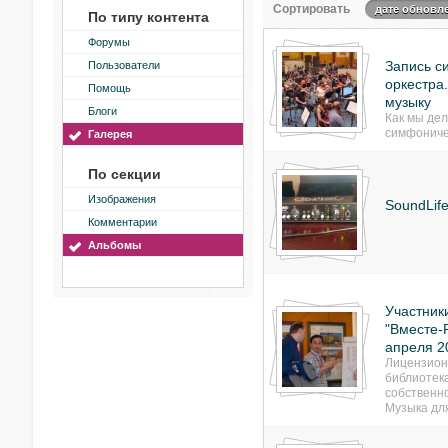
Сортировать
дате обновл
По типу контента
Форумы
Запись с
Пользователи
оркестра
Помощь
музыку
Блоги
Как мы дел
симфониче
Галерея
По секции
Изображения
SoundLif
Комментарии
Альбомы
Участник
"Вместе-Р
апреля 2
Лицензион
библиотек
собственн
Музыка дл