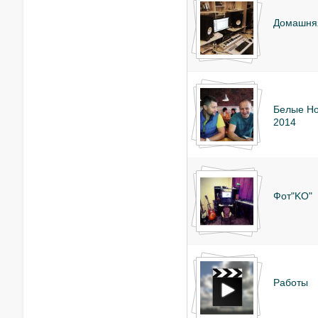
Домашняя
Белые Но
2014
Фот"KO"
Работы