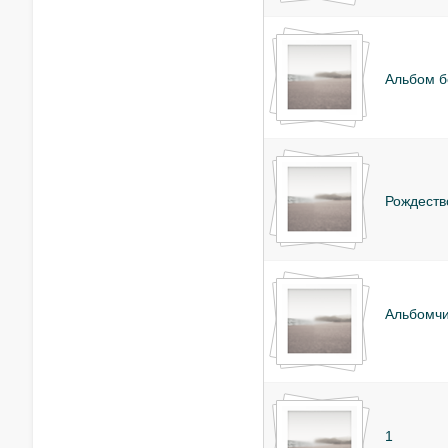
Альбом б
Рождеств
Альбомч
1