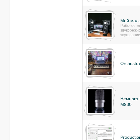
Мой мале
Рабочее м
звукорежи
звукозапис
Orchestra
Немного M
M930
Productio