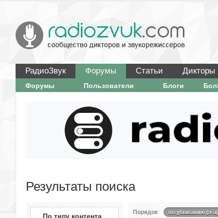
РадиоЗвук
Форумы
Статьи
Дикторы
Форумы
Пользователи
Блоги
Бо
Результаты поиска
Порядок
по убыванию (я-а)
По типу контента