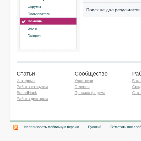
Форумы
Поиск не дал результатов.
Пользователи
Помощь
Блоги
Галерея
Статьи
Сообщество
Ра
Интервью
Участники
Вака
Работа со звуком
Галерея
Созд
SoundHack
Правила форума
Стат
Работа диктором
Хочу работать на радио!
Использовать мобильную версию
Русский
Отметить все соо