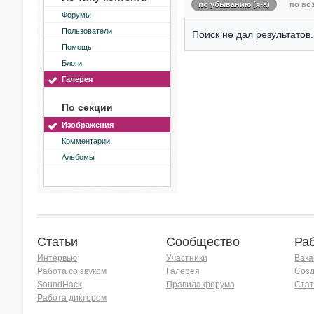
по убыванию (я-а)
по воз
Форумы
Пользователи
Поиск не дал результатов.
Помощь
Блоги
Галерея
По секции
Изображения
Комментарии
Альбомы
Статьи
Сообщество
Ра
Интервью
Участники
Вака
Работа со звуком
Галерея
Созд
SoundHack
Правила форума
Стат
Работа диктором
Хочу работать на радио!