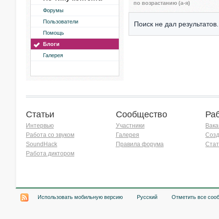
по возрастанию (а-я)
Форумы
Пользователи
Поиск не дал результатов.
Помощь
Блоги
Галерея
Статьи
Сообщество
Ра
Интервью
Участники
Вака
Работа со звуком
Галерея
Созд
SoundHack
Правила форума
Стат
Работа диктором
Хочу работать на радио!
Использовать мобильную версию
Русский
Отметить все соо