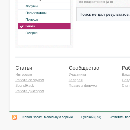
по возрастанию (а-я)
Форумы
Пользователи
Поиск не дал результатов.
Помощь
Блоги
Галерея
Статьи
Сообщество
Ра
Интервью
Участники
Вака
Работа со звуком
Галерея
Созд
SoundHack
Правила форума
Стат
Работа диктором
Хочу работать на радио!
Использовать мобильную версию
Русский (RU)
Отметить вс