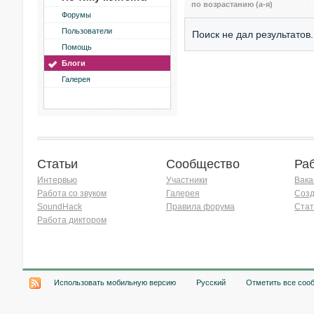
по возрастанию (а-я)
Форумы
Пользователи
Поиск не дал результатов.
Помощь
Блоги
Галерея
Статьи
Сообщество
Ра
Интервью
Участники
Вака
Работа со звуком
Галерея
Созд
SoundHack
Правила форума
Стат
Работа диктором
Хочу работать на радио!
Использовать мобильную версию
Русский
Отметить все соо