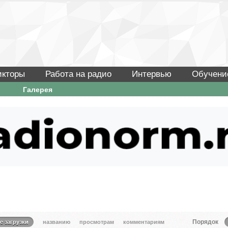
икторы
Работа на радио
Интервью
Обучени
Галерея
Порядок
е загрузки
названию
просмотрам
комментариям