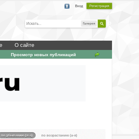
Вход
Регистрация
Галерея
е
О сайте
Просмотр новых публикаций
по убыванию (я-а)
по возрастанию (а-я)