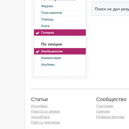
Форумы
Поиск не дал резу
Пользователи
Помощь
Блоги
Галерея
По секции
Изображения
Комментарии
Альбомы
Статьи
Сообщество
Интервью
Участники
Работа со звуком
Галерея
SoundHack
Правила форума
Работа диктором
Хочу работать на радио!