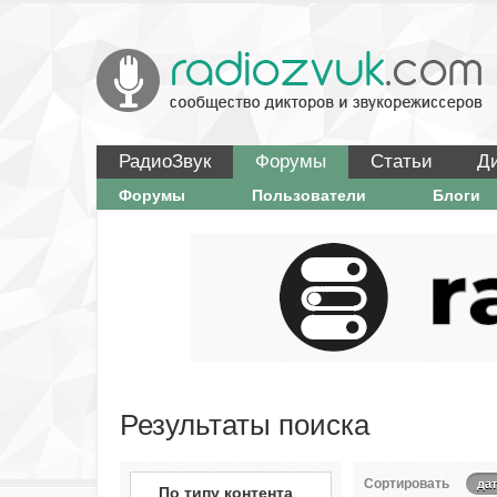
РадиоЗвук
Форумы
Статьи
Д
Форумы
Пользователи
Блоги
Результаты поиска
Сортировать
дат
По типу контента