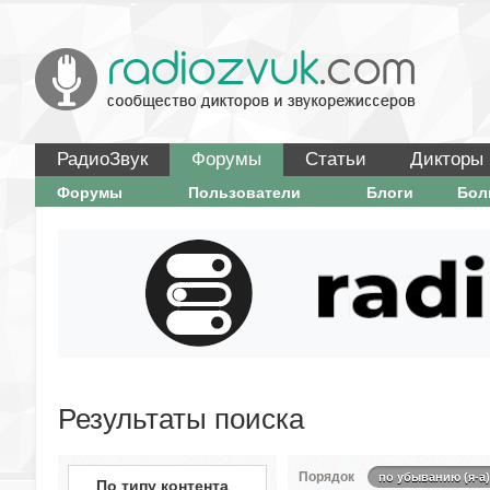
РадиоЗвук
Форумы
Статьи
Дикторы
Форумы
Пользователи
Блоги
Бо
Результаты поиска
Порядок
по убыванию (я-а)
По типу контента