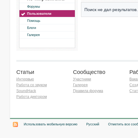
Форумы
Поиск не дал результатов.
Пользователи
Помощь
Блоги
Галерея
Статьи
Сообщество
Ра
Интервью
Участники
Вака
Работа со звуком
Галерея
Созд
SoundHack
Правила форума
Стат
Работа диктором
Хочу работать на радио!
Использовать мобильную версию
Русский
Отметить все соо