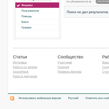
по убыванию (я-а)
по возр
Форумы
Пользователи
Поиск не дал результатов.
Помощь
Блоги
Галерея
Статьи
Сообщество
Ра
Интервью
Участники
Вака
Работа со звуком
Галерея
Созд
SoundHack
Правила форума
Стат
Работа диктором
Хочу работать на радио!
Использовать мобильную версию
Русский
Отметить все соо