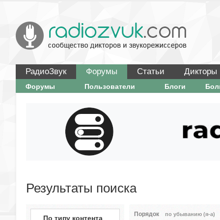
РадиоЗвук
Форумы
Статьи
Дикторы
Форумы
Пользователи
Блоги
Бо
Результаты поиска
Порядок
по убыванию (я-а)
По типу контента