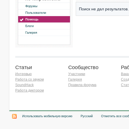
Форумы
Поиск не дал результатов.
Пользователи
Помощь
Блоги
Галерея
Статьи
Сообщество
Ра
Интервью
Участники
Вака
Работа со звуком
Галерея
Созд
SoundHack
Правила форума
Стат
Работа диктором
Хочу работать на радио!
Использовать мобильную версию
Русский
Отметить все соо