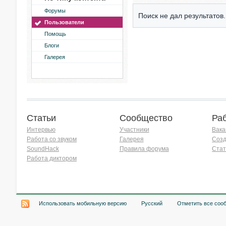
Форумы
Поиск не дал результатов.
Пользователи
Помощь
Блоги
Галерея
Статьи
Сообщество
Ра
Интервью
Участники
Вака
Работа со звуком
Галерея
Созд
SoundHack
Правила форума
Стат
Работа диктором
Хочу работать на радио!
Использовать мобильную версию
Русский
Отметить все соо