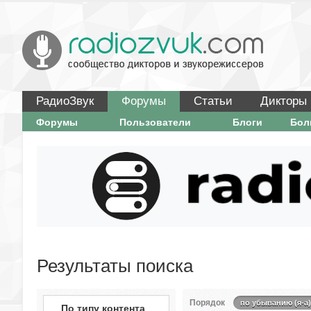
РадиоЗвук
Форумы
Статьи
Дикторы
Форумы
Пользователи
Блоги
Бо
Результаты поиска
Порядок
по убыванию (я-а)
По типу контента