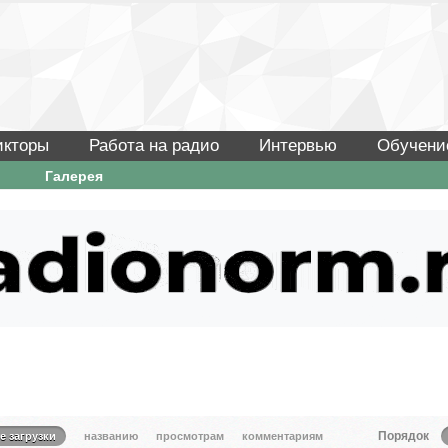
икторы
Работа на радио
Интервью
Обучени
Галерея
Порядок
е загрузки
названию
просмотрам
комментариям