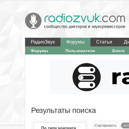
РадиоЗвук
Форумы
Статьи
Д
Форумы
Пользователи
Блоги
Результаты поиска
Сортировать
дат
По типу контента