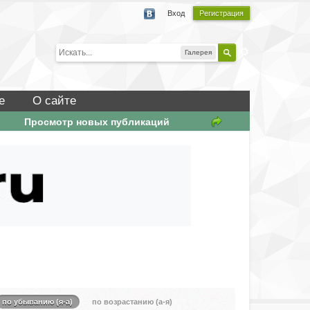
Вход
Регистрация
Галерея
е
О сайте
Просмотр новых публикаций
по убыванию (я-а)
по возрастанию (а-я)