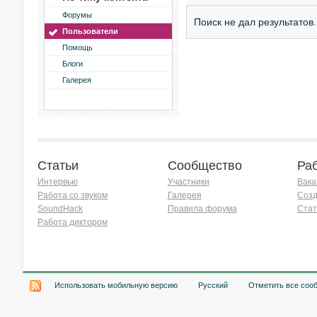
Форумы
Поиск не дал результатов.
Пользователи
Помощь
Блоги
Галерея
Статьи
Сообщество
Ра
Интервью
Участники
Вака
Работа со звуком
Галерея
Созд
SoundHack
Правила форума
Стат
Работа диктором
Хочу работать на радио!
Использовать мобильную версию
Русский
Отметить все соо