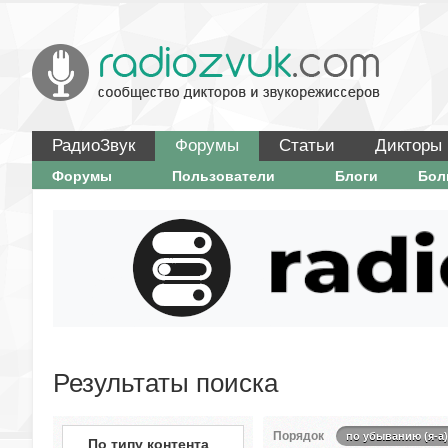
РадиоЗвук
Форумы
Статьи
Дикторы
Форумы
Пользователи
Блоги
Бо
Результаты поиска
Порядок
по убыванию (я-а)
По типу контента