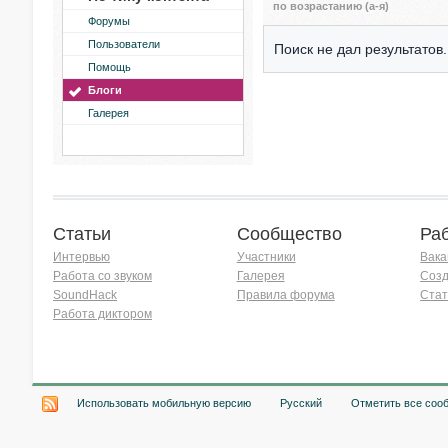
по возрастанию (а-я)
Форумы
Пользователи
Поиск не дал результатов.
Помощь
Блоги
Галерея
Статьи
Сообщество
Ра
Интервью
Участники
Вака
Работа со звуком
Галерея
Созд
SoundHack
Правила форума
Стат
Работа диктором
Хочу работать на радио!
Использовать мобильную версию
Русский
Отметить все соо