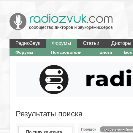
РадиоЗвук
Форумы
Статьи
Дикторы
Форумы
Пользователи
Блоги
Бо
Результаты поиска
Порядок
по убыванию (я-а)
По типу контента