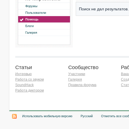
Форумы
Поиск не дал результатов.
Пользователи
Помощь
Блоги
Галерея
Статьи
Сообщество
Ра
Интервью
Участники
Вака
Работа со звуком
Галерея
Созд
SoundHack
Правила форума
Стат
Работа диктором
Хочу работать на радио!
Использовать мобильную версию
Русский
Отметить все соо