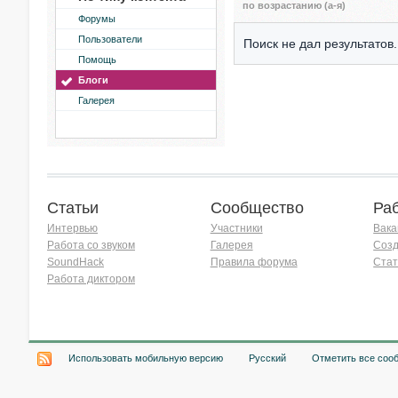
по возрастанию (а-я)
Форумы
Пользователи
Поиск не дал результатов.
Помощь
Блоги
Галерея
Статьи
Сообщество
Ра
Интервью
Участники
Вака
Работа со звуком
Галерея
Созд
SoundHack
Правила форума
Стат
Работа диктором
Хочу работать на радио!
Использовать мобильную версию
Русский
Отметить все соо