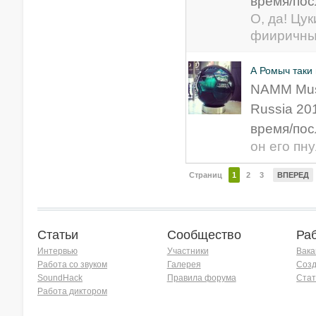
время/пос
О, да! Цу
фииричны)
А Ромыч таки 
NAMM Mus
Russia 20
время/пос
он его пнул
Страниц
1
2
3
ВПЕРЕД
Статьи
Сообщество
Ра
Интервью
Участники
Вака
Работа со звуком
Галерея
Созд
SoundHack
Правила форума
Стат
Работа диктором
Хочу работать на радио!