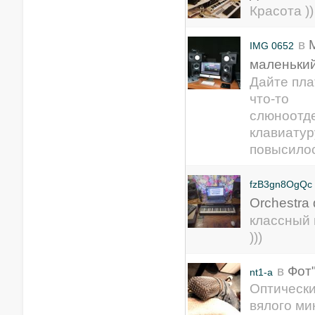
Красота ))
в
IMG 0652
маленький
Дайте пла
что-то
слюноотд
клавиатур
повысилос
fzB3gn8OgQc
Orchestra 
классный 
)))
в
Фот
nt1-a
Оптическ
вялого ми