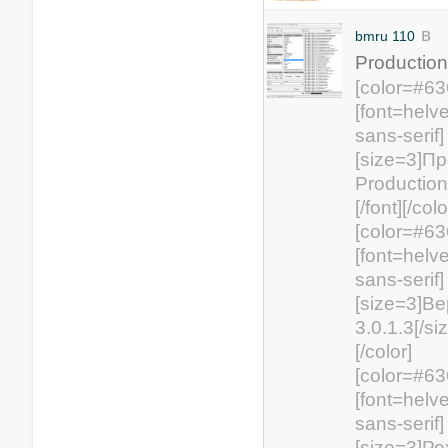
в
bmru 110
Production
[color=#6
[font=helvet
sans-serif]
[size=3]П
Production 
[/font][/colo
[color=#6
[font=helvet
sans-serif]
[size=3]В
3.0.1.3[/siz
[/color]
[color=#6
[font=helvet
sans-serif]
[size=3]Р