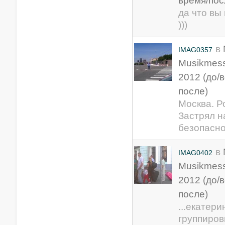
время/пос
да что вы
)))
в
IMAG0357
Musikmess
2012 (до/
после)
Москва. Р
Застрял н
безопасно
в
IMAG0402
Musikmess
2012 (до/
после)
...екатер
группиров