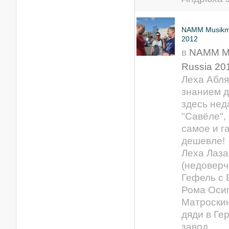
NAMM Musikm
2012
в
NAMM M
Russia 20
Леха Абля
знанием д
здесь нед
"Савёле",
самое и г
дешевле!
Леха Лаза
(недоверч
Гефель с
Рома Осип
Матроскин
дяди в Ге
завод