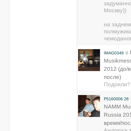
задуманно
Москву))
на заднем
полмужик
чемоданом)
в
IMAG0348
Musikmess
2012 (до/
после)
Подоили
P5160006 28
NAMM Mus
Russia 20
время/пос
Андрюха з