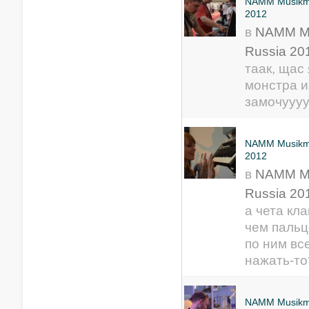
NAMM Musikm
2012
в
NAMM M
Russia 20
таак, щас 
монстра и
замочууууу
NAMM Musikm
2012
в
NAMM M
Russia 20
а чета кл
чем пальце
по ним вс
нажать-то
NAMM Musikm