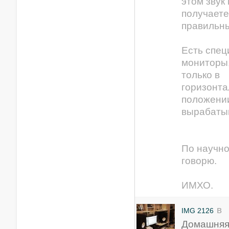
этом звук
получаете
правильн
Есть спе
мониторы
только в
горизонт
положени
вырабаты
По научн
говорю.
ИМХО.
в
IMG 2126
Домашняя