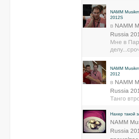
NAMM Musikm
2012S
в
NAMM M
Russia 20
Мне в Пар
делу...сроч
NAMM Musikm
2012
в
NAMM M
Russia 20
Танго втро
Нахер такой з
NAMM Mus
Russia 20