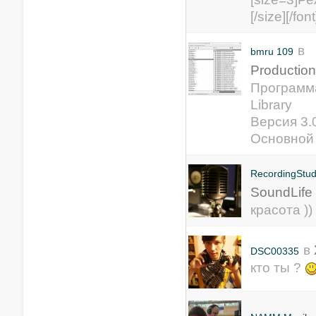
[/size][/font
в
bmru 109
Production
Программа
Library
Версия 3.0
Основной
RecordingStud
SoundLife
красота ))
в
DSC00335
кто ты ?