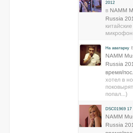
2012
в
NAMM M
Russia 20
китайские
микрофон
На аватарку
NAMM Mus
Russia 20
время/пос
хотел в н
поковырять
попал...)
DSC01969 17
NAMM Mus
Russia 20