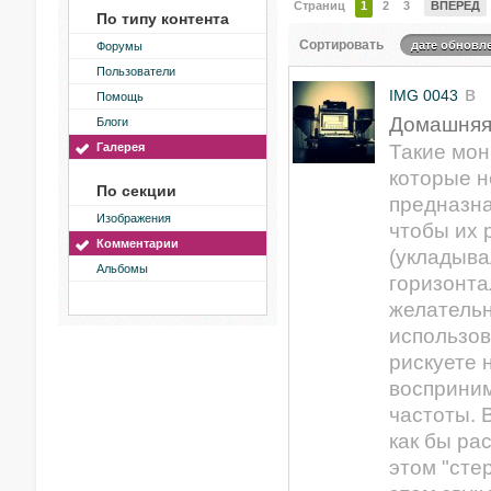
Страниц
1
2
3
ВПЕРЕД
По типу контента
Сортировать
дате обновл
Форумы
Пользователи
в
IMG 0043
Помощь
Домашняя
Блоги
Галерея
Такие мон
которые н
По секции
предназна
Изображения
чтобы их
Комментарии
(укладыва
Альбомы
горизонта
желательн
использов
рискуете 
восприни
частоты. 
как бы ра
этом "стер