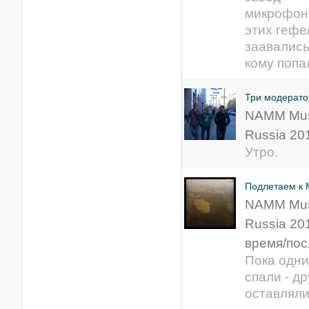
микрофонн
этих гефе
заавались
кому попал
Три модерато
NAMM Mus
Russia 20
Утро.
Подлетаем к 
NAMM Mus
Russia 20
время/пос
Пока одни
спали - др
оставляли