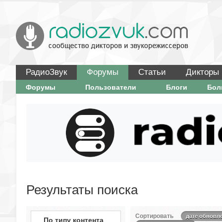
РадиоЗвук
Форумы
Статьи
Дикторы
Форумы
Пользователи
Блоги
Бо
Результаты поиска
Сортировать
дате обновл
По типу контента