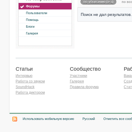
по убыванию (я-а)
по воз
Форумы
Пользователи
Поиск не дал результатов.
Помощь
Блоги
Галерея
Статьи
Сообщество
Ра
Интервью
Участники
Вака
Работа со звуком
Галерея
Созд
SoundHack
Правила форума
Стат
Работа диктором
Хочу работать на радио!
Использовать мобильную версию
Русский
Отметить все соо