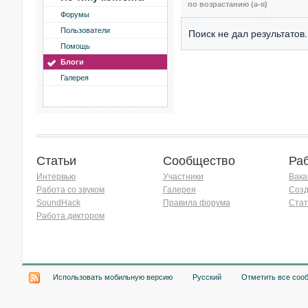
по возрастанию (а-я)
Форумы
Пользователи
Поиск не дал результатов.
Помощь
Блоги
Галерея
Статьи
Сообщество
Ра
Интервью
Участники
Вака
Работа со звуком
Галерея
Созд
SoundHack
Правила форума
Стат
Работа диктором
Хочу работать на радио!
Использовать мобильную версию
Русский
Отметить все соо