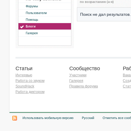
по возрастанию (а-я)
Форумы
Пользователи
Поиск не дал результатов.
Помощь
Блоги
Галерея
Статьи
Сообщество
Ра
Интервью
Участники
Вака
Работа со звуком
Галерея
Созд
SoundHack
Правила форума
Стат
Работа диктором
Хочу работать на радио!
Использовать мобильную версию
Русский
Отметить все соо