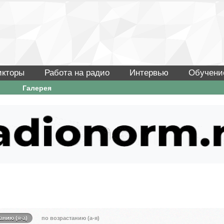
икторы
Работа на радио
Интервью
Обучени
Галерея
анию (я-а)
по возрастанию (а-я)