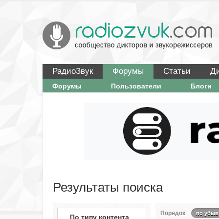
РадиоЗвук
Форумы
Статьи
Д
Форумы
Пользователи
Блоги
Результаты поиска
Порядок
по убыв
По типу контента