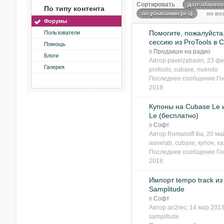
Сортировать
дате обновл
По типу контента
по убыванию (я-а)
по воз
Форумы
Помогите, пожалуйста
Пользователи
сессию из ProTools в C
Помощь
в
Продакшн на радио
Блоги
Автор
pavelzabavin
, 23 ф
Галерея
protools
,
cubase
,
nuendo
Последнее сообщение
Го
2019
Купоны на Cubase Le 
Le (бесплатно)
в
Софт
Автор
Romanoff Ilia
, 20 м
wavelab
,
cubase
,
купон
,
ха
Последнее сообщение
Го
2018
Импорт tempo track из
Samplitude
в
Софт
Автор
an2rec
, 14 мар 20
samplitude