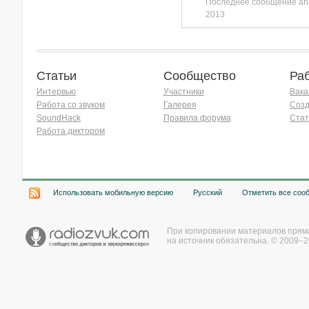
Последнее сообщение
an
2013
Статьи
Сообщество
Ра
Интервью
Участники
Вака
Работа со звуком
Галерея
Созд
SoundHack
Правила форума
Стат
Работа диктором
Хочу работать на радио!
Использовать мобильную версию
Русский
Отметить все соо
При копировании материалов прям
на источник обязательна. © 2009–