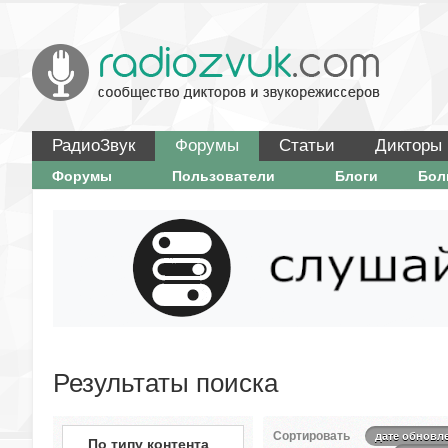
РадиоЗвук
Форумы
Статьи
Дикторы
Форумы
Пользователи
Блоги
Бо
Результаты поиска
Сортировать
дате обновл
По типу контента