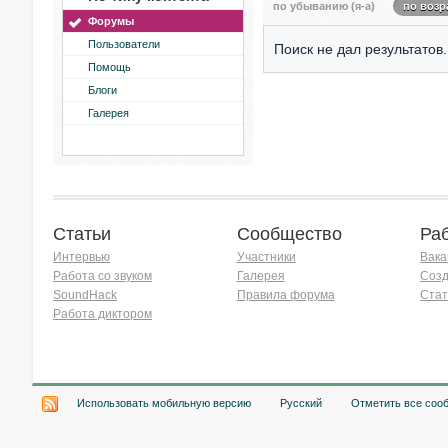
по убыванию (я-а)
по возр
Форумы
Пользователи
Поиск не дал результатов.
Помощь
Блоги
Галерея
Статьи
Сообщество
Ра
Интервью
Участники
Вака
Работа со звуком
Галерея
Созд
SoundHack
Правила форума
Стат
Работа диктором
Хочу работать на радио!
Использовать мобильную версию
Русский
Отметить все соо