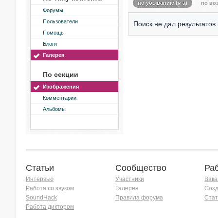
по убыванию (я-а)
по воз
Форумы
Пользователи
Поиск не дал результатов.
Помощь
Блоги
Галерея
По секции
Изображения
Комментарии
Альбомы
Статьи
Сообщество
Ра
Интервью
Участники
Вака
Работа со звуком
Галерея
Созд
SoundHack
Правила форума
Стат
Работа диктором
Хочу работать на радио!