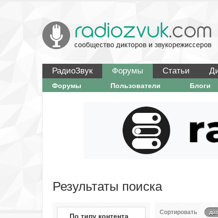
РадиоЗвук
Форумы
Статьи
Д
Форумы
Пользователи
Блоги
Результаты поиска
Сортировать
дат
По типу контента