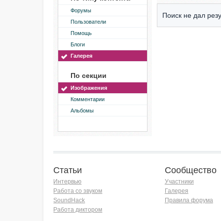
Форумы
Поиск не дал резу
Пользователи
Помощь
Блоги
Галерея
По секции
Изображения
Комментарии
Альбомы
Статьи
Сообщество
Интервью
Участники
Работа со звуком
Галерея
SoundHack
Правила форума
Работа диктором
Хочу работать на радио!