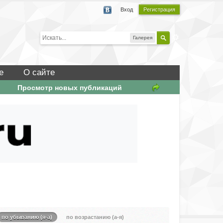
Вход
Регистрация
Галерея
е
О сайте
Просмотр новых публикаций
по убыванию (я-а)
по возрастанию (а-я)