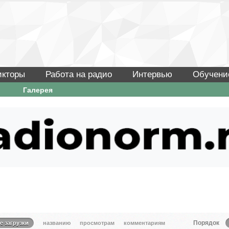
икторы
Работа на радио
Интервью
Обучени
Галерея
Порядок
е загрузки
названию
просмотрам
комментариям