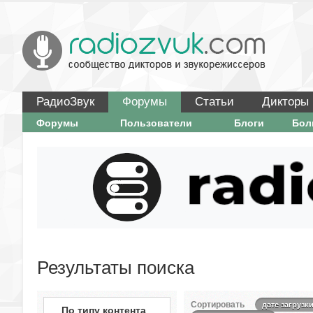
РадиоЗвук
Форумы
Статьи
Дикторы
Форумы
Пользователи
Блоги
Бо
Результаты поиска
Сортировать
дате загрузк
По типу контента