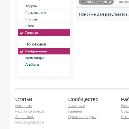
по убыванию (я-а)
по воз
Форумы
Пользователи
Поиск не дал результатов.
Помощь
Блоги
Галерея
По секции
Изображения
Комментарии
Альбомы
Статьи
Сообщество
Ра
Интервью
Участники
Вака
Работа со звуком
Галерея
Созд
SoundHack
Правила форума
Стат
Работа диктором
Хочу работать на радио!