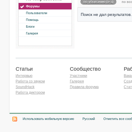
по убыванию (я-а)
по воз
Форумы
Пользователи
Поиск не дал результатов.
Помощь
Блоги
Галерея
Статьи
Сообщество
Ра
Интервью
Участники
Вака
Работа со звуком
Галерея
Созд
SoundHack
Правила форума
Стат
Работа диктором
Хочу работать на радио!
Использовать мобильную версию
Русский
Отметить все соо