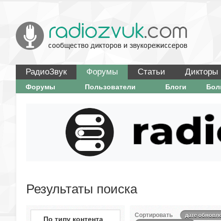
РадиоЗвук
Форумы
Статьи
Дикторы
Форумы
Пользователи
Блоги
Бо
Результаты поиска
Сортировать
дате обновл
По типу контента