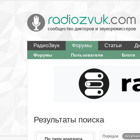
РадиоЗвук
Форумы
Статьи
Д
Форумы
Пользователи
Блоги
Результаты поиска
Порядок
по убыв
По типу контента