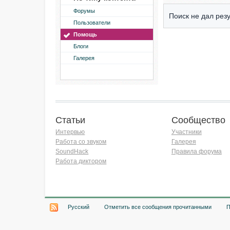
Форумы
Поиск не дал резу
Пользователи
Помощь
Блоги
Галерея
Статьи
Сообщество
Интервью
Участники
Работа со звуком
Галерея
SoundHack
Правила форума
Работа диктором
Хочу работать на радио!
Русский
Отметить все сообщения прочитанными