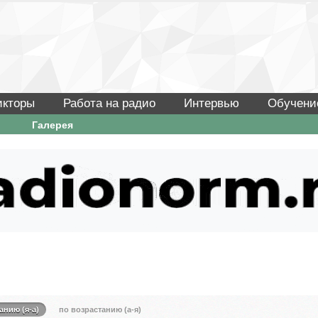
икторы
Работа на радио
Интервью
Обучени
Галерея
анию (я-а)
по возрастанию (а-я)