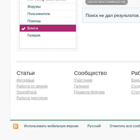
по возрастанию (а-я)
Форумы
Пользователи
Поиск не дал результатов.
Помощь
Блоги
Галерея
Статьи
Сообщество
Ра
Интервью
Участники
Вака
Работа со звуком
Галерея
Созд
SoundHack
Правила форума
Стат
Работа диктором
Хочу работать на радио!
Использовать мобильную версию
Русский
Отметить все соо