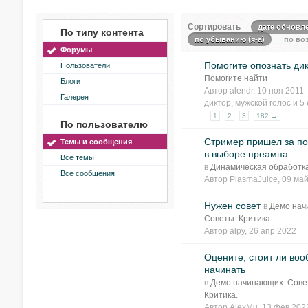
Сортировать
дате обновл
По типу контента
по убыванию (я-а)
по воз
Форумы
Помогите опознать ди
Пользователи
Помогите найти
Блоги
Автор
alendr
, 10 ноя 2011
Галерея
диктор
,
мужской голос
и 5 
1
2
3
182 →
По пользователю
Стример пришел за 
Темы и сообщения
в выборе преампа
Все темы
в
Динамическая обработк
Все сообщения
Автор
PlasmaJuice
, 09 ма
Нужен совет
в
Демо нач
Советы. Критика.
Автор
alpy
, 26 апр 2022
Оцените, стоит ли во
начинать
в
Демо начинающих. Сове
Критика.
Автор
AlexMu
, 13 фев 202