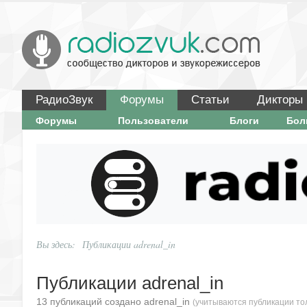
РадиоЗвук
Форумы
Статьи
Дикторы
Форумы
Пользователи
Блоги
Бо
Вы здесь:
Публикации adrenal_in
Публикации adrenal_in
13 публикаций создано adrenal_in
(учитываются публикации тол