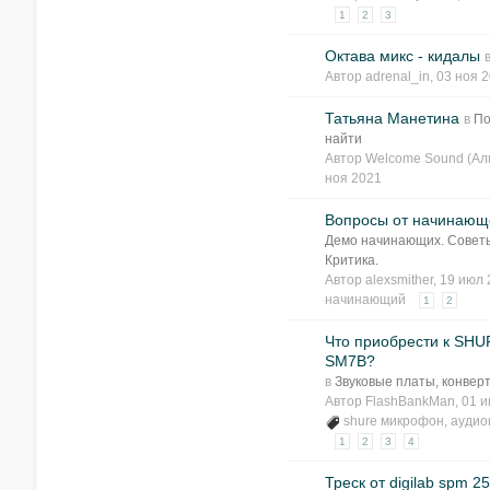
1
2
3
Октава микс - кидалы
Автор
adrenal_in
, 03 ноя 
Татьяна Манетина
в
По
найти
Автор
Welcome Sound (Ал
ноя 2021
Вопросы от начинающ
Демо начинающих. Совет
Критика.
Автор
alexsmither
, 19 июл
начинающий
1
2
Что приобрести к SHU
SM7B?
в
Звуковые платы, конвер
Автор
FlashBankMan
, 01 
shure микрофон
,
аудио
1
2
3
4
Треск от digilab spm 2