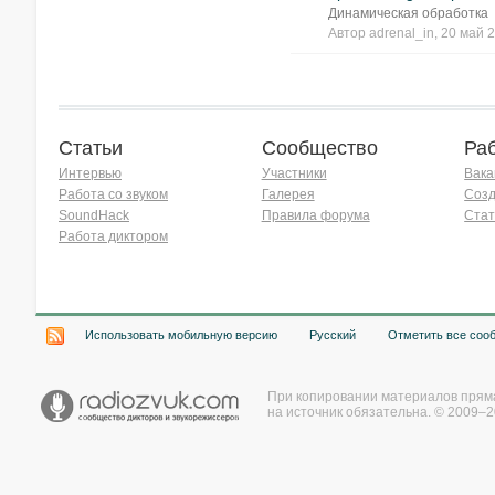
Динамическая обработка
Автор
adrenal_in
, 20 май 
Статьи
Сообщество
Ра
Интервью
Участники
Вака
Работа со звуком
Галерея
Созд
SoundHack
Правила форума
Стат
Работа диктором
Хочу работать на радио!
Использовать мобильную версию
Русский
Отметить все соо
При копировании материалов прям
на источник обязательна. © 2009–