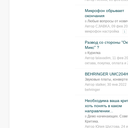
Микрофон обрывает
окончания
в
Любые вопросы от нови
Автор
CJIABKA
, 09 фев 2
микрофон настройка
1
Развод со стороны "Ок
Микс" ?
в
Курилка
Автор
talavadim
, 11 фев 
октава
,
покупка
,
оплата
и 
BEHRINGER UMC204
Звуковые платы, конверт
Автор
stalker
, 30 янв 202
behringer
Необходима ваша крит
хоть понять в каком
направлении...
в
Демо начинающих. Сове
Критика.
Автор
Юлия Шустова
, 24 